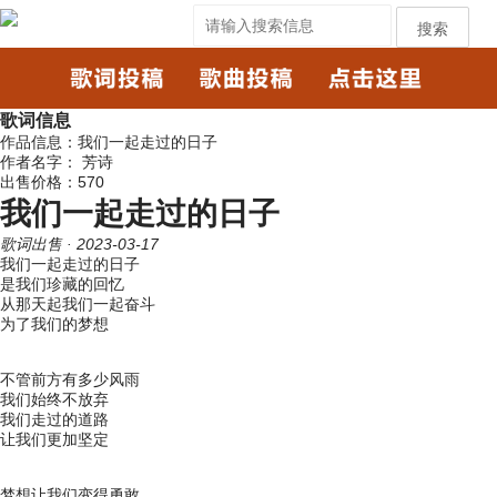
搜索
歌词信息
作品信息：我们一起走过的日子
作者名字： 芳诗
出售价格：570
我们一起走过的日子
歌词出售
· 2023-03-17
我们一起走过的日子
是我们珍藏的回忆
从那天起我们一起奋斗
为了我们的梦想
不管前方有多少风雨
我们始终不放弃
我们走过的道路
让我们更加坚定
梦想让我们变得勇敢