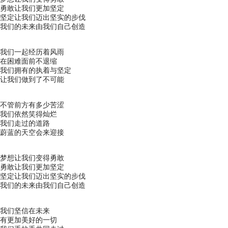
勇敢让我们更加坚定
坚定让我们迈出坚实的步伐
我们的未来由我们自己创造
我们一起经历着风雨
在困难面前不退缩
我们拥有的执着与坚定
让我们做到了不可能
不管前方有多少苦涩
我们依然笑得灿烂
我们走过的道路
蔚蓝的天空会来迎接
梦想让我们变得勇敢
勇敢让我们更加坚定
坚定让我们迈出坚实的步伐
我们的未来由我们自己创造
我们坚信在未来
有更加美好的一切