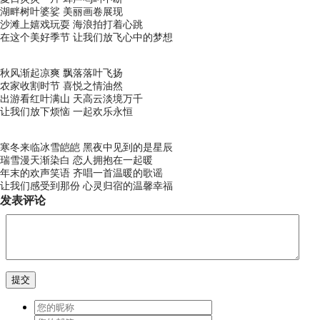
湖畔树叶婆娑 美丽画卷展现
沙滩上嬉戏玩耍 海浪拍打着心跳
在这个美好季节 让我们放飞心中的梦想
秋风渐起凉爽 飘落落叶飞扬
农家收割时节 喜悦之情油然
出游看红叶满山 天高云淡境万千
让我们放下烦恼 一起欢乐永恒
寒冬来临冰雪皑皑 黑夜中见到的是星辰
瑞雪漫天渐染白 恋人拥抱在一起暖
年末的欢声笑语 齐唱一首温暖的歌谣
让我们感受到那份 心灵归宿的温馨幸福
发表评论