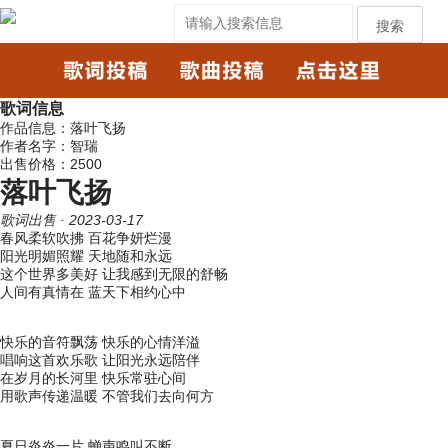
搜索
歌词信息
作品信息：落叶飞扬
作者名字：智瑞
出售价格：2500
落叶飞扬
歌词出售
· 2023-03-17
春风柔软吹拂 百花争妍烂漫
阳光明媚照耀 天地随和永远
这个世界多美好 让我感到无限的舒畅
人间有真情在 蓝天下相约心中
快乐的音符飘荡 快乐的心情洋溢
唱响这首欢乐歌 让阳光永远陪伴
在岁月的长河里 快乐常驻心间
用歌声传递温暖 不管我们去向何方
夏日炎炎一片 蝉声鸣叫不断