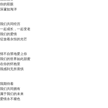
你的双眼
深邃如海洋
我们共同经历
一起成长，一起变老
我们的爱情
绽放着永恒的光芒
情不自禁地爱上你
我们的世界如此甜蜜
在你的怀抱里
我感到无所畏惧
我期待着
我们共同拥有
属于我们的未来
爱情永不褪色