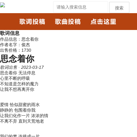
搜索
歌词信息
作品信息：思念着你
作者名字：俊杰
出售价格：1730
思念着你
歌词出售
· 2023-03-17
思念着你 无法停息
心里不断的呼吸
不知道是怎样的魔力
让我不想再离开你
爱情 恰似甜蜜的雨水
静静的 包围着你我
让我们化作一片 浓浓的情
不离不弃 直到天荒地老
我们的梦 连接成一片