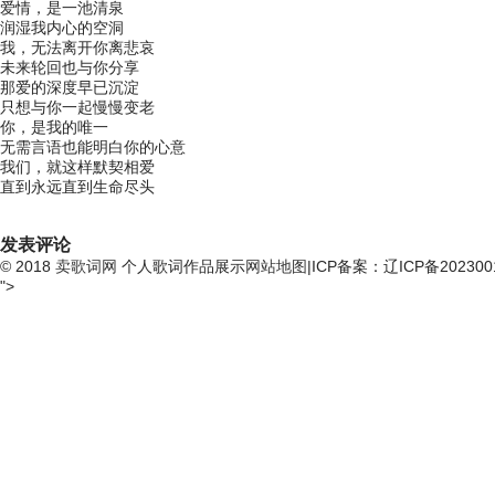
爱情，是一池清泉
润湿我内心的空洞
我，无法离开你离悲哀
未来轮回也与你分享
那爱的深度早已沉淀
只想与你一起慢慢变老
你，是我的唯一
无需言语也能明白你的心意
我们，就这样默契相爱
直到永远直到生命尽头
发表评论
© 2018
卖歌词网
个人歌词作品展示
网站地图
|ICP备案：辽ICP备202300
">