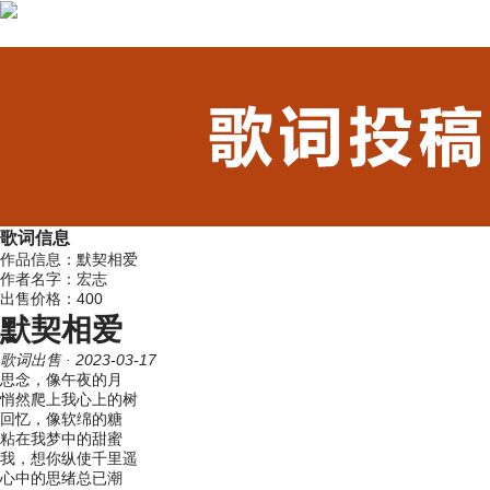
歌词信息
作品信息：默契相爱
作者名字：宏志
出售价格：400
默契相爱
歌词出售
· 2023-03-17
思念，像午夜的月
悄然爬上我心上的树
回忆，像软绵的糖
粘在我梦中的甜蜜
我，想你纵使千里遥
心中的思绪总已潮