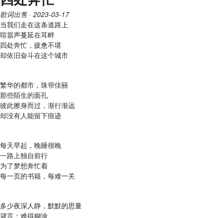
歌词出售
· 2023-03-17
当我们走在这条道路上
喧嚣声蔓延在耳畔
四处奔忙，疲惫不堪
却依旧奋斗在这个城市
繁华的都市，珠帘佳丽
那些陌生的面孔
彼此擦身而过，渐行渐远
却没有人能留下痕迹
每天早起，晚睡很晚
一路上独自前行
为了梦想奔忙着
每一页的书籍，每难一关
多少夜深人静，默默的思量
箴言：难得糊涂