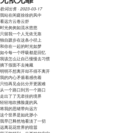
歌词出售
· 2023-03-17
我站在闲庭徐徐的风中
看远方云卷云舒
时光匆匆如流水悠悠
只留我一个人无依无靠
独自踱步在这条小径上
和你在一起的时光如梦
如今每一个呼吸都是回忆
我该怎么让自己慢慢去习惯
摘下假面不去掩藏
明明不想离开却不得不离开
我的内心矛盾着感伤着
只怕再见会比分开更困难
从一个路口到另一个路口
走出了了无牵挂的境界
轻轻地吹拂脸庞的风
将我的思绪带向远方
这个世界是如此渺小
我早已释然地看淡了一切
远离花花世界的喧嚣