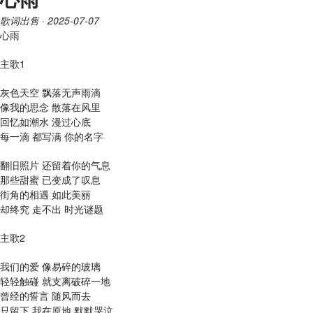
歌词出售
· 2025-07-07
心雨
主歌1
灰色天空 飘落无声雨滴
像我的思念 散落在风里
回忆如潮水 漫过心底
每一滴 都写满 你的名字
翻旧照片 还留着你的气息
那些甜蜜 已变成了叹息
街角的相遇 如此美丽
却终究 走不出 时光谜题
主歌2
我们的爱 像易碎的玻璃
轻轻触碰 就支离破碎一地
曾经的誓言 随风而去
只留下 我在原地 默默哭泣