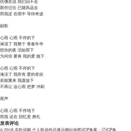
仿佛在说 我们回不去
那些过往 已随风远去
而我还 在雨中 等待奇迹
副歌
心雨 心雨 不停的下
淋湿了 我整个 青春年华
想你的夜 泪如雨下
为何你 要将 我的爱 抛下
心雨 心雨 不停的下
淹没了 我所有 爱的牵挂
若能重来 我愿放下
不再让 这心雨 把梦 冲刷
尾声
心雨 心雨 不停地下
而我 还在 回忆里 挣扎
发表评论
© 2018
卖歌词网
个人歌词作品展示
网站地图
|ICP备案：辽ICP备