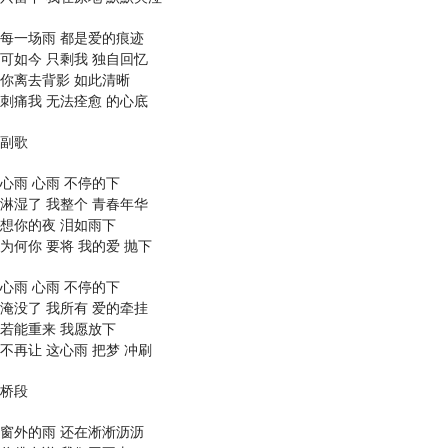
每一场雨 都是爱的痕迹
可如今 只剩我 独自回忆
你离去背影 如此清晰
刺痛我 无法痊愈 的心底
副歌
心雨 心雨 不停的下
淋湿了 我整个 青春年华
想你的夜 泪如雨下
为何你 要将 我的爱 抛下
心雨 心雨 不停的下
淹没了 我所有 爱的牵挂
若能重来 我愿放下
不再让 这心雨 把梦 冲刷
桥段
窗外的雨 还在淅淅沥沥